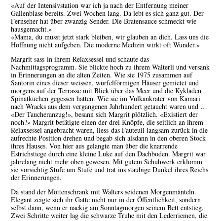
«Auf der Intensivstation war ich ja nach der Entfernung meiner
Gallenblase bereits. Zwei Wochen lang. Da lebt es sich ganz gut. Der
Fernseher hat über zwanzig Sender. Die Bratensauce schmeckt wie
hausgemacht.»
«Mama, du musst jetzt stark bleiben, wir glauben an dich. Lass uns die
Hoffnung nicht aufgeben. Die moderne Medizin wirkt oft Wunder.»
Margrit sass in ihrem Relaxsessel und schaute das
Nachmittagsprogramm. Sie blickte hoch zu ihrem Walterli und versank
in Erinnerungen an die alten Zeiten. Wie sie 1975 zusammen auf
Santorin eines dieser weissen, würfelförmigen Häuser gemietet und
morgens auf der Terrasse mit Blick über das Meer und die Kykladen
Spinatkuchen gegessen hatten. Wie sie im Vulkankrater von Kamari
nach Wracks aus dem vergangenen Jahrhundert getaucht waren und …
«Der Taucheranzug!», besann sich Margrit plötzlich. «Existiert der
noch?» Margrit betätigte einen der drei Knöpfe, die seitlich an ihrem
Relaxsessel angebracht waren, liess das Fauteuil langsam zurück in die
aufrechte Position drehen und begab sich alsdann in den oberen Stock
ihres Hauses. Von hier aus gelangte man über die knarrende
Estrichstiege durch eine kleine Luke auf den Dachboden. Margrit war
jahrelang nicht mehr oben gewesen. Mit gutem Schuhwerk erklomm
sie vorsichtig Stufe um Stufe und trat ins staubige Dunkel ihres Reichs
der Erinnerungen.
Da stand der Mottenschrank mit Walters seidenen Morgenmänteln.
Elegant zeigte sich ihr Gatte nicht nur in der Öffentlichkeit, sondern
selbst dann, wenn er nackig am Sonntagmorgen seinem Bett entstieg.
Zwei Schritte weiter lag die schwarze Truhe mit den Lederriemen, die