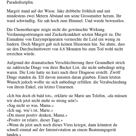
Paradedisziplin.
Margrit stand auf der Wiese. Jake dribbelte fröhlich und mit
mindestens zwei Metern Abstand um seine Grossmutter herum. Ihr
ward schwindlig. Sie sah hoch zum Himmel. Und wurde bewusstlos.
Die Chemotherapie zeigte nicht die gewünschte Wirkung.
Verdauungsstörungen und Zuckerkrankheit setzten Margrit zu. Die
Einnahme von Enzympräparaten vermochte ihr Leid ein wenig zu
lindern. Doch Margrit gab sich keinen Illusionen hin. Sie ahnte, dass
sie den Durchschnittswert von 4,6 Monaten bis zum Tod wohl nicht
erreichen würde.
Aufgrund der dramatischen Verschlechterung ihrer Gesundheit strich
sie zahlreiche Dinge von ihrer Bucket List, die nicht unbedingt nötig
waren. Die Liste hatte sie kurz nach ihrer Diagnose erstellt. Zwölf
Dinge standen da. Elf davon mussten daran glauben. Einen letzten
Wunsch jedoch wollte sie sich unbedingt erfüllen: die Verabschiedung
von ihrem Enkel, ein letztes Umarmen.
«Ich bin doch eh bald tot», erklärte sie Marie am Telefon, «da müssen
wir doch jetzt nicht mehr so streng sein!»
«Sag nicht so was, Mama.»
«Ich sag, wie’s ist, Marie.»
«Du musst positiv denken, Mama.»
«Positiv ist relativ, dieser Tage.»
«Wenn du jetzt auch noch dieses Virus kriegst, dann könntest du
schnell einmal auf der Intensivstation an einem Beatmungsgerät
landen.»