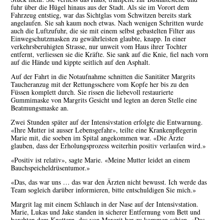
fuhr über die Hügel hinaus aus der Stadt. Als sie im Vorort dem
Fahrzeug entstieg, war das Sichtglas vom Schwitzen bereits stark
angelaufen. Sie sah kaum noch etwas. Nach wenigen Schritten wurde
auch die Luftzufuhr, die sie mit einem selbst gebastelten Filter aus
Einwegschutzmasken zu gewährleisten glaubte, knapp. In einer
verkehrsberuhigten Strasse, nur unweit vom Haus ihrer Tochter
entfernt, verliessen sie die Kräfte. Sie sank auf die Knie, fiel nach vorn
auf die Hände und kippte seitlich auf den Asphalt.
Auf der Fahrt in die Notaufnahme schnitten die Sanitäter Margrits
Taucheranzug mit der Rettungsschere vom Kopfe her bis zu den
Füssen komplett durch. Sie rissen die liebevoll restaurierte
Gummimaske von Margrits Gesicht und legten an deren Stelle eine
Beatmungsmaske an.
Zwei Stunden später auf der Intensivstation erfolgte die Entwarnung.
«Ihre Mutter ist ausser Lebensgefahr», teilte eine Krankenpflegerin
Marie mit, die soeben im Spital angekommen war. «Die Ärzte
glauben, dass der Erholungsprozess weiterhin positiv verlaufen wird.»
«Positiv ist relativ», sagte Marie. «Meine Mutter leidet an einem
Bauchspeicheldrüsentumor.»
«Das, das war uns … das war den Ärzten nicht bewusst. Ich werde das
Team sogleich darüber informieren, bitte entschuldigen Sie mich.»
Margrit lag mit einem Schlauch in der Nase auf der Intensivstation.
Marie, Lukas und Jake standen in sicherer Entfernung vom Bett und
horchten dem Knattern, das von Margrit her zu kommen schien. «Das