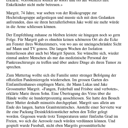
Enkelkinder nicht mehr betreuen.»
Margrit, 74 Jahre, war soeben von der Risikogruppe zur
Hochrisikogruppe aufgestiegen und musste sich mit dem Gedanken
anfreunden, dass sie ihren herzallerliebsten Jake wohl nie mehr würde
in die Arme schliessen können.
Der Empfehlung zuhause zu bleiben leistete sie hingegen noch so gern
Folge. Für Margrit gab es ohnehin keinen schöneren Ort als die Ecke
am Fenster ihres Wohnzimmers, von wo aus sie uneingeschränkte Sicht
auf Mann und TV genoss. Die langen Wochen der Isolation
hinterliessen aber auch bei Margrit Spuren. Sie wünschte sich, wieder
einmal andere Menschen als nur das medizinische Personal der
Pankreaschirurgie zu treffen und über andere Dinge als ihren Tumor zu
sprechen.
Zum Muttertag wollte sich die Familie unter strenger Befolgung der
offiziellen Pandemieregeln wiedersehen. Im grossen Garten des
Einfamilienhauses empfingen Marie, ihr Mann Lukas und Jake
Grossmutter Margrit. «Fangen, Federball und Frisbee sind verboten»,
erklärte Marie ihrem Sohn. Eine Übertragung des Virus über die
Hände wollte sie hundertprozentig ausschliessen. Sie hatte den Besuch
ihrer Mutter deshalb minuziös durchgeplant. Margrit sass allein am
Ende des langen, harten Granitsteintisches. Anstelle einer Serviette war
ihr eine Packung Desinkfektionstücher neben den Teller gelegt
worden. Gegessen wurde trotz Temperaturen unter fünfzehn Grad im
Freien, wo sich die Aerosole rasch würden verdünnen können. Und
gespielt wurde Fussball, nicht eben Margrits grossmütterliche