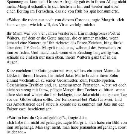
Spannung aufkommen. Grosse Aufregung gab es in ihrem Alltag nicht
mehr. Margrit echauffierte sich höchstens hin und wieder mal über
einen Beitrag im Fernsehen, das sie von früh bis spät konsumierte.
«Walter, die reden nur noch von diesem Corona», sagte Margrit. «Ich
kann zappen, wie ich will, das Virus verfolgt mich.»
Ihr Mann war vor vier Jahren verstorben. Ein mittelgrosses Porträt
Walters, auf dem er die Geste machte, die er immer machte, wenn
jemand eine Kamera auf ihn richtete: das Peace-Zeichen, hing direkt
über dem TV-Gerät. Margrit mochte es, während des Fernsehens zu
ihm zu reden. Und manchmal, wenn eine Sendung langweilig war,
schaute sie einfach nur nach oben, ihrem Walterli ganz tief in die
Augen.
Kurz nachdem ihr Gatte gestorben war, schloss ein neuer Mann die
Lücke in ihrem Herzen. Ihr Enkel Jake. Marie brachte ihren Sohn
einmal wöchentlich zu seiner Grossmutter. Zum Puzzle-Spielen,
Geschichten-Erzählen und, ja, gemeinsamen Fernsehen. «Jetzt sei doch
nicht so streng mit ihm», pflegte Margrit ihre Tochter zu bitten, wenn
diese sich mal wieder darüber beklagte, dass Jake nicht den ganzen Tag
vor der Glotze sitzen sollte. Der Relaxsessel bot Platz für zwei. Und
das Amortisieren des Fauteuils konnte sie zusammen mit Jake um den
Faktor zwei beschleunigen.
«Warum hast du Opa aufgehängt?», fragte Jake.
«Ich habe ihn nicht aufgehängt», sagte Margrit. «Ich habe ein Bild von
ihm aufgehängt. Man sagt nicht, man habe jemanden aufgehängt, sonst
ist der tot.»