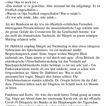
«Aber Opa ist doch tot.»
«Das stimmt, er ist gestorben. Aber niemand hat ihn aufgehängt. Er ist
friedlich eingeschlafen.»
«Warum ist Opa friedlich eingeschlafen? War er müde?»
«Er war sehr müde, Jake, sehr müde.»
Als der Bundesrat an der live im öffentlich-rechtlichen Fernsehen
übertragenen Pressekonferenz die ausserordentliche Lage erklärte und
die grosse Gefahr des Coronavirus für die Gesellschaft betonte, war
das nicht die dramatischste Nachricht, die Margrit an jenem sonnigen
Märztag erfahren sollte.
Dr. Hablützel empfing Margrit am Nachmittag in dem etwas ruhigeren
Nebenraum des Sprechzimmers, wo ein moderner runder
Besprechungstisch stand. Seine Augen wichen Margrits Blick
mehrmals aus. Dann atmete er tief durch und sagte: «Frau Brütsch, die
endoskopische Ultraschalluntersuchung hat den Verdacht auf
Bauchspeicheldrüsenkrebs leider bestätigt, es tut mir sehr leid.» Ein
Pankreaskarzinom würde oft erst spät entdeckt, wenn es schon weit
fortgeschritten sei, führte Dr. Hablützel aus. Was er nicht
auszusprechen wagte, Margrit aber daraus schloss: Die
Überlebenschancen standen schlecht. Dr. Google lieferte ihr die Zahl
dazu. Patienten hätten nach der Diagnose im Schnitt noch 4,6 Monate
zu leben.
Pandemie und Krebs. Als wäre dies nicht harter Tobak genug an einem
Tag, folgte am Abend dann der emotionale Knock-out, als der offizielle
Covid-19-Delegierte des Bundes in der Hauptausgabe der Tagesschau
erklärte: «Grosseltern sollten ab sofort und bis auf weiteres ihre