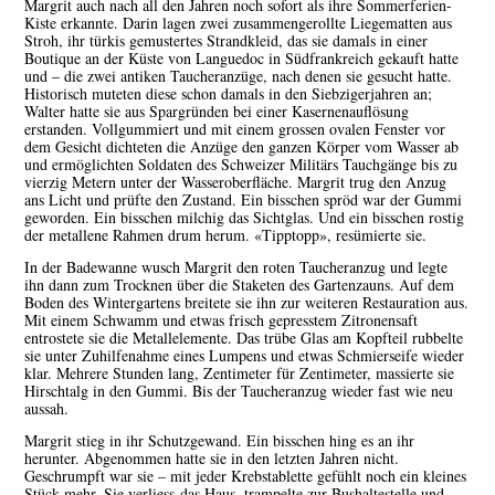
Margrit auch nach all den Jahren noch sofort als ihre Sommerferien-
Kiste erkannte. Darin lagen zwei zusammengerollte Liegematten aus
Stroh, ihr türkis gemustertes Strandkleid, das sie damals in einer
Boutique an der Küste von Languedoc in Südfrankreich gekauft hatte
und – die zwei antiken Taucheranzüge, nach denen sie gesucht hatte.
Historisch muteten diese schon damals in den Siebzigerjahren an;
Walter hatte sie aus Spargründen bei einer Kasernenauflösung
erstanden. Vollgummiert und mit einem grossen ovalen Fenster vor
dem Gesicht dichteten die Anzüge den ganzen Körper vom Wasser ab
und ermöglichten Soldaten des Schweizer Militärs Tauchgänge bis zu
vierzig Metern unter der Wasseroberfläche. Margrit trug den Anzug
ans Licht und prüfte den Zustand. Ein bisschen spröd war der Gummi
geworden. Ein bisschen milchig das Sichtglas. Und ein bisschen rostig
der metallene Rahmen drum herum. «Tipptopp», resümierte sie.
In der Badewanne wusch Margrit den roten Taucheranzug und legte
ihn dann zum Trocknen über die Staketen des Gartenzauns. Auf dem
Boden des Wintergartens breitete sie ihn zur weiteren Restauration aus.
Mit einem Schwamm und etwas frisch gepresstem Zitronensaft
entrostete sie die Metallelemente. Das trübe Glas am Kopfteil rubbelte
sie unter Zuhilfenahme eines Lumpens und etwas Schmierseife wieder
klar. Mehrere Stunden lang, Zentimeter für Zentimeter, massierte sie
Hirschtalg in den Gummi. Bis der Taucheranzug wieder fast wie neu
aussah.
Margrit stieg in ihr Schutzgewand. Ein bisschen hing es an ihr
herunter. Abgenommen hatte sie in den letzten Jahren nicht.
Geschrumpft war sie – mit jeder Krebstablette gefühlt noch ein kleines
Stück mehr. Sie verliess das Haus, trampelte zur Bushaltestelle und