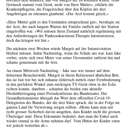
Geräusch stammt vom Gerät, nicht von Ihrer Mutter», erklärte die
Krankenpflegerin, die Fragezeichen über den Köpfen der drei
Angehörigen zu erkennen glaubend. «Der Arzt kommt gleich.»
«Ihrer Mutter geht es den Umständen entsprechend gut», beruhigte sie
der Arzt, der nach langem Warten der Familie endlich auf der Station
eingetroffen war. «Wir müssen ihren Zustand natürlich regelmässig mit
den Anforderungen der Pankreaskarzinom-Therapie harmonisieren,
doch das kriegen wir hin.»
Die nächsten zwei Wochen würde Margrit auf der Intensivstation
bleiben müssen. Jeden Nachmittag, wenn die Schule aus war, kam Jake
vorbei, setzte sich zwei Meter von seiner Grossmutter entfernt hin und
schaute gemeinsam mit ihr fern.
An einem Mittwoch Nachmittag – Jake sass wie immer auf dem
hölzernen Besucherstuhl, Margrit in ihrem Relaxsessel-ähnlichen Bett,
das sie fast wie bei sich zuhause elektrisch mittels einer Fernbedienung
in den perfekten Winkel zum mickrigen TV-Gerät oben in der Ecke
richten konnte, daneben – schauten die beiden eine aktuelle
Direktübertragung einer Pressekonferenz des Bundesrates. Der
Gesundheitsminister übergab das Wort dem offiziellen Covid-19-
Delegierten des Bundes, der die drei Sätze sprach, die in der Folge im
ganzen Land für Verwirrung sorgen sollten: «Heute kann man mit
recht grosser Sicherheit davon ausgehen, dass Kinder nicht die grossen
Überträger sind. Diese Erkenntnis bedeutet, dass man die Enkel auch
wieder einmal in die Arme nehmen darf. Vom Hüten der Kinder raten
wir jedoch weiterhin ab.»