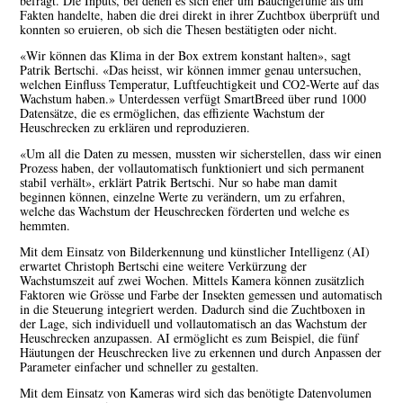
befragt. Die Inputs, bei denen es sich eher um Bauchgefühle als um
Fakten handelte, haben die drei direkt in ihrer Zuchtbox überprüft und
konnten so eruieren, ob sich die Thesen bestätigten oder nicht.
«Wir können das Klima in der Box extrem konstant halten», sagt
Patrik Bertschi. «Das heisst, wir können immer genau untersuchen,
welchen Einfluss Temperatur, Luftfeuchtigkeit und CO
2
-Werte auf das
Wachstum haben.» Unterdessen verfügt SmartBreed über rund 1000
Datensätze, die es ermöglichen, das effiziente Wachstum der
Heuschrecken zu erklären und reproduzieren.
«Um all die Daten zu messen, mussten wir sicherstellen, dass wir einen
Prozess haben, der vollautomatisch funktioniert und sich permanent
stabil verhält», erklärt Patrik Bertschi. Nur so habe man damit
beginnen können, einzelne Werte zu verändern, um zu erfahren,
welche das Wachstum der Heuschrecken förderten und welche es
hemmten.
Mit dem Einsatz von Bilderkennung und künstlicher Intelligenz (AI)
erwartet Christoph Bertschi eine weitere Verkürzung der
Wachstumszeit auf zwei Wochen. Mittels Kamera können zusätzlich
Faktoren wie Grösse und Farbe der Insekten gemessen und automatisch
in die Steuerung integriert werden. Dadurch sind die Zuchtboxen in
der Lage, sich individuell und vollautomatisch an das Wachstum der
Heuschrecken anzupassen. AI ermöglicht es zum Beispiel, die fünf
Häutungen der Heuschrecken live zu erkennen und durch Anpassen der
Parameter einfacher und schneller zu gestalten.
Mit dem Einsatz von Kameras wird sich das benötigte Datenvolumen