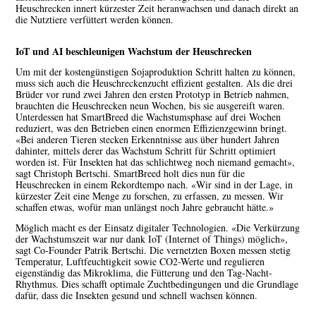
Heuschrecken innert kürzester Zeit heranwachsen und danach direkt an
die Nutztiere verfüttert werden können.
IoT und AI beschleunigen Wachstum der Heuschrecken
Um mit der kostengünstigen Sojaproduktion Schritt halten zu können,
muss sich auch die Heuschreckenzucht effizient gestalten. Als die drei
Brüder vor rund zwei Jahren den ersten Prototyp in Betrieb nahmen,
brauchten die Heuschrecken neun Wochen, bis sie ausgereift waren.
Unterdessen hat SmartBreed die Wachstumsphase auf drei Wochen
reduziert, was den Betrieben einen enormen Effizienzgewinn bringt.
«Bei anderen Tieren stecken Erkenntnisse aus über hundert Jahren
dahinter, mittels derer das Wachstum Schritt für Schritt optimiert
worden ist. Für Insekten hat das schlichtweg noch niemand gemacht»,
sagt Christoph Bertschi. SmartBreed holt dies nun für die
Heuschrecken in einem Rekordtempo nach. «Wir sind in der Lage, in
kürzester Zeit eine Menge zu forschen, zu erfassen, zu messen. Wir
schaffen etwas, wofür man unlängst noch Jahre gebraucht hätte.»
Möglich macht es der Einsatz digitaler Technologien. «Die Verkürzung
der Wachstumszeit war nur dank IoT (Internet of Things) möglich»,
sagt Co-Founder Patrik Bertschi. Die vernetzten Boxen messen stetig
Temperatur, Luftfeuchtigkeit sowie CO
2
-Werte und regulieren
eigenständig das Mikroklima, die Fütterung und den Tag-Nacht-
Rhythmus. Dies schafft optimale Zuchtbedingungen und die Grundlage
dafür, dass die Insekten gesund und schnell wachsen können.