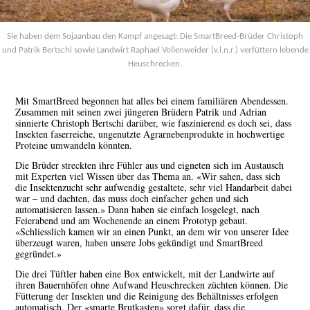
Sie haben dem Sojaanbau den Kampf angesagt: Die SmartBreed-Brüder Christoph
und Patrik Bertschi sowie Landwirt Raphael Vollenweider (v.l.n.r.) verfüttern lebende
Heuschrecken.
Mit
SmartBreed begonnen hat alles bei einem familiären Abendessen.
Zusammen mit seinen zwei jüngeren Brüdern Patrik und Adrian
sinnierte Christoph Bertschi darüber, wie faszinierend es doch sei, dass
Insekten faserreiche, ungenutzte Agrarnebenprodukte in hochwertige
Proteine umwandeln könnten.
Die Brüder streckten ihre Fühler aus und eigneten sich im Austausch
mit Experten viel Wissen über das Thema an. «Wir sahen, dass sich
die Insektenzucht sehr aufwendig gestaltete, sehr viel Handarbeit dabei
war – und dachten, das muss doch einfacher gehen und sich
automatisieren lassen.» Dann haben sie einfach losgelegt, nach
Feierabend und am Wochenende an einem Prototyp gebaut.
«Schliesslich kamen wir an einen Punkt, an dem wir von unserer Idee
überzeugt waren, haben unsere Jobs gekündigt und SmartBreed
gegründet.»
Die drei Tüftler haben eine Box entwickelt, mit der Landwirte auf
ihren Bauernhöfen ohne Aufwand Heuschrecken züchten können. Die
Fütterung der Insekten und die Reinigung des Behältnisses erfolgen
automatisch. Der «smarte Brutkasten» sorgt dafür, dass die