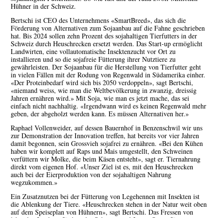
Hühner in der Schweiz.
Bertschi ist CEO des Unternehmens «SmartBreed», das sich die
Förderung von Alternativen zum Sojaanbau auf die Fahne geschrieben
hat. Bis 2024 sollen zehn Prozent des sojahaltigen Tierfutters in der
Schweiz durch Heuschrecken ersetzt werden. Das Start-up ermöglicht
Landwirten, eine vollautomatische Insektenzucht vor Ort zu
installieren und so die sojafreie Fütterung ihrer Nutztiere zu
gewährleisten. Der Sojaanbau für die Herstellung von Tierfutter geht
in vielen Fällen mit der Rodung von Regenwald in Südamerika einher.
«Der Proteinbedarf wird sich bis 2050 verdoppeln», sagt Bertschi,
«niemand weiss, wie man die Weltbevölkerung in zwanzig, dreissig
Jahren ernähren wird.» Mit Soja, wie man es jetzt mache, das sei
einfach nicht nachhaltig. «Irgendwann wird es keinen Regenwald mehr
geben, der abgeholzt werden kann. Es müssen Alternativen her.»
Raphael Vollenweider, auf dessen Bauernhof in Benzenschwil wir uns
zur Demonstration der Innovation treffen, hat bereits vor vier Jahren
damit begonnen, sein Grossvieh sojafrei zu ernähren. «Bei den Kühen
haben wir komplett auf Raps und Mais umgestellt, den Schweinen
verfüttern wir Molke, die beim Käsen entsteht», sagt er. Tiernahrung
direkt vom eigenen Hof. «Unser Ziel ist es, mit den Heuschrecken
auch bei der Eierproduktion von der sojahaltigen Nahrung
wegzukommen.»
Ein Zusatznutzen bei der Fütterung von Legehennen mit Insekten ist
die Ablenkung der Tiere. «Heuschrecken stehen in der Natur weit oben
auf dem Speiseplan von Hühnern», sagt Bertschi. Das Fressen von