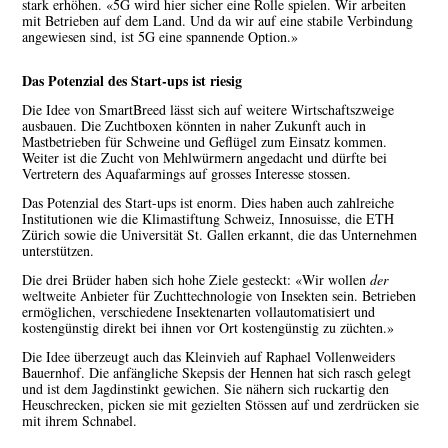
stark erhöhen. «5G wird hier sicher eine Rolle spielen. Wir arbeiten
mit Betrieben auf dem Land. Und da wir auf eine stabile Verbindung
angewiesen sind, ist 5G eine spannende Option.»
Das Potenzial des Start-ups ist riesig
Die Idee von SmartBreed lässt sich auf weitere Wirtschaftszweige
ausbauen. Die Zuchtboxen könnten in naher Zukunft auch in
Mastbetrieben für Schweine und Geflügel zum Einsatz kommen.
Weiter ist die Zucht von Mehlwürmern angedacht und dürfte bei
Vertretern des Aquafarmings auf grosses Interesse stossen.
Das Potenzial des Start-ups ist enorm. Dies haben auch zahlreiche
Institutionen wie die Klimastiftung Schweiz, Innosuisse, die ETH
Zürich sowie die Universität St. Gallen erkannt, die das Unternehmen
unterstützen.
Die drei Brüder haben sich hohe Ziele gesteckt: «Wir wollen
der
weltweite Anbieter für Zuchttechnologie von Insekten sein. Betrieben
ermöglichen, verschiedene Insektenarten vollautomatisiert und
kostengünstig direkt bei ihnen vor Ort kostengünstig zu züchten.»
Die Idee überzeugt auch das Kleinvieh auf Raphael Vollenweiders
Bauernhof. Die anfängliche Skepsis der Hennen hat sich rasch gelegt
und ist dem Jagdinstinkt gewichen. Sie nähern sich ruckartig den
Heuschrecken, picken sie mit gezielten Stössen auf und zerdrücken sie
mit ihrem Schnabel.