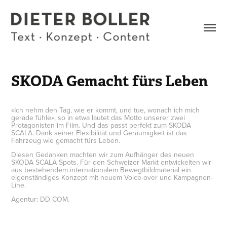
SKODA Gemacht fürs Leben
«Ich nehm den Tag, wie er kommt, und tue, wonach ich mich
gerade fühle», so in etwa lautet das Motto unserer zwei
Protagonisten im Film. Und das passt perfekt zum SKODA
SCALA. Dank seiner Flexibilität und Geräumigkeit ist das
Fahrzeug wie gemacht fürs Leben.
Diesen Gedanken machten wir zum Aufhänger des neuen
SKODA SCALA Spots. Für den Schweizer Markt entwickelten wir
aus bestehendem internationalem Bewegtbildmaterial ein
eigenständiges Konzept mit neuem Voice-over und Kampagnen-
Line.
Agentur: DD COM.