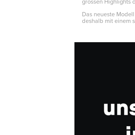
grossen Highlights 
Das neueste Modell 
deshalb mit einem 