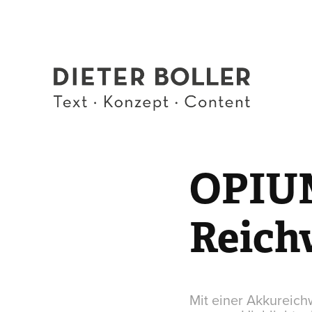
OPIUM
Reich
Mit einer Akkureich