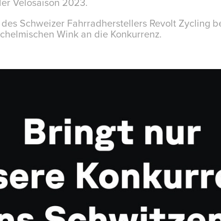
der Velosaison 2023.
des Schweizer Fahrradherstellers Revolt Zycling 
schelmischen Wink an die Konkurrenz.