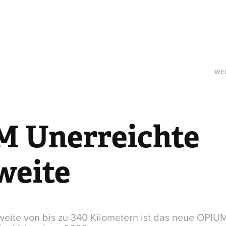
WE
 Unerreichte 
weite
weite von bis zu 340 Kilometern ist das neue OPIUM